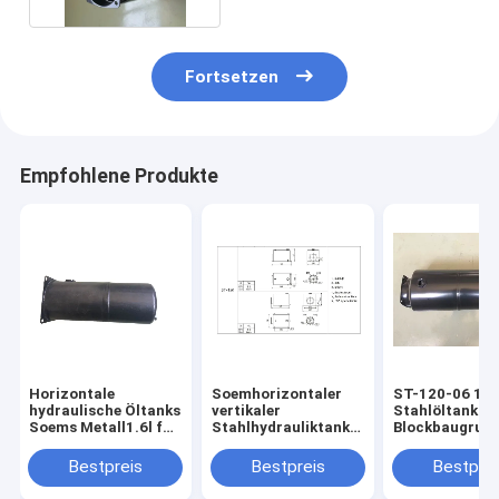
Fortsetzen
Empfohlene Produkte
Horizontale
Soemhorizontaler
ST-120-06 12
hydraulische Öltanks
vertikaler
Stahlöltank fü
Soems Metall1.6l für
Stahlhydrauliktank
Blockbaugrup
Wasserkraftwerk
1.6L
Bestpreis
Bestpreis
Bestprei