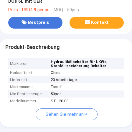
DCs 6L mit CER
Preis：USD4-9 per pc
MOQ：50pcs
Bestpreis
Kontakt
Produkt-Beschreibung
,
Hydraulikölbehälter für LKWs
Markieren
Stahlöl-speicherung Behälter
Herkunftsort
China
Lieferzeit
20 Arbeitstage
Markenname
Tiandi
Min Bestellmenge
50pcs
Modellnummer
ST-120-03
Sehen Sie mehr an