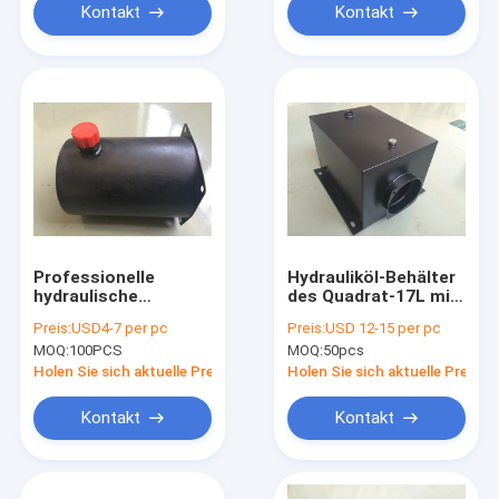
Kontakt
Kontakt
Professionelle
Hydrauliköl-Behälter
hydraulische
des Quadrat-17L mit
Versorgungsbaugruppe-
120mm Hals-Größen-
Preis:
USD4-7 per pc
Preis:
USD 12-15 per pc
Hydrauliköl-Behälter
horizontaler
MOQ:
100PCS
MOQ:
50pcs
mit 2.5L 211mm
Montage
Holen Sie sich aktuelle Preis
Holen Sie sich aktuelle Preis
Kontakt
Kontakt