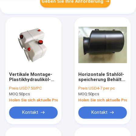
Geben Sie Ihre Anforderung
Vertikale Montage-
Horizontale Stahlöl-
Plastikhydrauliköl-
speicherung Behälter
Behälter 18L für
der Montage-ST-120-
Preis:
USD7.50/PC
Preis:
USD4-7 per pc
Stromversorgungseinheiten
02 5L für
MOQ:
50pcs
MOQ:
50pcs
Blockbaugruppe
Holen Sie sich aktuelle Preis
Holen Sie sich aktuelle Preis
Kontakt
Kontakt