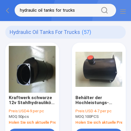
Hydraulic Oil Tanks For Trucks
(57)
Kraftwerk schwarze
Behälter der
12v Stahlhydrauliköl-
Hochleistungs-
Behälter DCs 6L mit
160mm des
Preis:
USD4-9 per pc
Preis:
USD 4-7 per pc
CER
Hydrauliköl-1.5L,
MOQ:
50pcs
MOQ:
100PCS
Stahlheizöltank
Holen Sie sich aktuelle Preis
Holen Sie sich aktuelle Preis