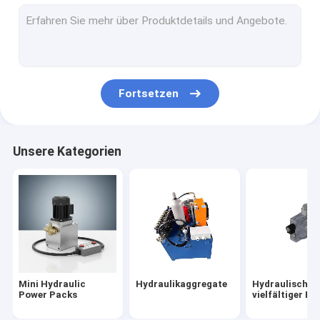
Hydraulische Patrone Ventile
hydraulisches Magnetventil
hydraulisches Flussregelventil
Fortsetzen
Hydraulische Wegeventile
Hydrauliköl-Behälter
Unsere Kategorien
Plastikhydrauliktanks
Blockbaugruppe-Motor
Hydraulikpumpen
Einfachwirkende Hydrozylinder
Mini Hydraulic
Hydraulikaggregate
Hydraulischer
doppelter verantwortlicher Hydrozylinder
Power Packs
vielfältiger Bl