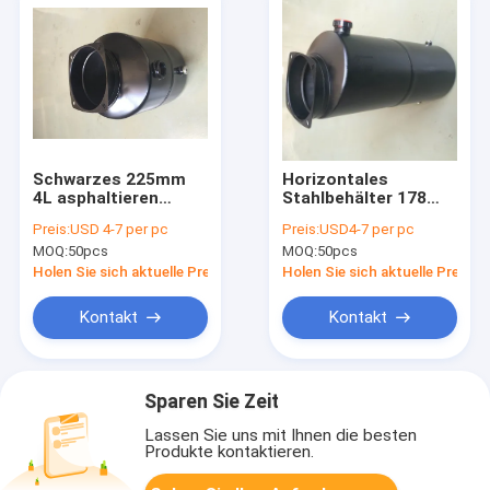
Schwarzes 225mm
Horizontales
4L asphaltieren
Stahlbehälter 178
Hydrauliköl-Behälter
des hydrauliköl-5L ×
Preis:
USD 4-7 per pc
Preis:
USD4-7 per pc
mit 178 × 178mm
178MM für
MOQ:
50pcs
MOQ:
50pcs
unterer Größe
Blockbaugruppen
Holen Sie sich aktuelle Preis
Holen Sie sich aktuelle Preis
Kontakt
Kontakt
Sparen Sie Zeit
Lassen Sie uns mit Ihnen die besten
Produkte kontaktieren.