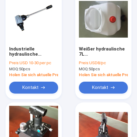
Industrielle
Weißer hydraulische
hydraulische
7L
Patronen-
Versorgungsbaugruppe-
Preis:
USD 10-30 per pc
Preis:
USD8/pc
Handpumpe mit
Plastiköltank Pint -
MOQ:
50pcs
MOQ:
50pcs
Öltank des Faden-
120 - 02 120
3/4-16UNF/
Millimeter-Hals-
Holen Sie sich aktuelle Preis
Holen Sie sich aktuelle Preis
Größe
Kontakt
Kontakt
Haus
Produkte
Über uns