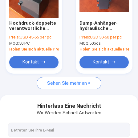
Fabrik-Ausflug
Qualitätskontrolle
Hochdruck-doppelte
Dump-Anhänger-
verantwortliche
hydraulische
Treten Sie mit uns in Verbindung
hydraulische
Versorgungsbaugruppe-
Preis:
USD 45-65 per pc
Preis:
USD 30-60 per pc
Handpumpe 25/45/65
einfachwirkende
MOQ:
50 PC
MOQ:
50pcs
P.M. für Tralier
hydraulische
Nachrichten
Handpumpe
Holen Sie sich aktuelle Preis
Holen Sie sich aktuelle Preis
Fordern Sie ein Zitat
Kontakt
Kontakt
Sehen Sie mehr an
Mini Hydraulic Power Packs
Hydraulikaggregate
Hinterlass Eine Nachricht
Wir Werden Schnell Antworten
Hydraulischer vielfältiger Block
Hydraulische Versorgungsbaugruppe-Komponenten