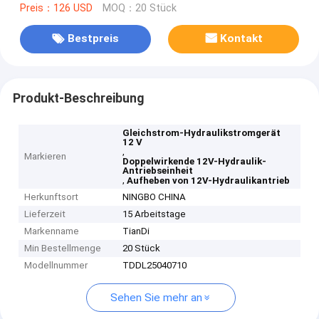
Preis：126 USD
MOQ：20 Stück
Bestpreis
Kontakt
Produkt-Beschreibung
Gleichstrom-Hydraulikstromgerät
12 V
,
Markieren
Doppelwirkende 12V-Hydraulik-
Antriebseinheit
,
Aufheben von 12V-Hydraulikantrieb
Herkunftsort
NINGBO CHINA
Lieferzeit
15 Arbeitstage
Markenname
TianDi
Min Bestellmenge
20 Stück
Modellnummer
TDDL25040710
Sehen Sie mehr an