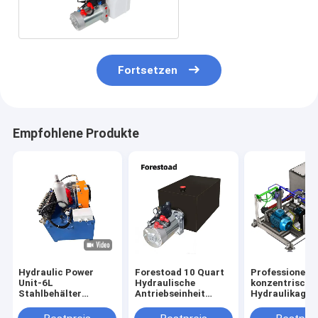
12v Hydraulik
Fortsetzen
Empfohlene Produkte
Hydraulic Power
Forestoad 10 Quart
Professionelle
Unit-6L
Hydraulische
konzentrische
Stahlbehälter
Antriebseinheit
Hydraulikaggr
2,5cc/R Hydraulic
Einwirkungs 12V/DC
mit lärmarme
Gear Pump mit
Hydraulikpumpe für
Motor-CER