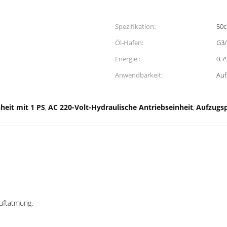
Spezifikation:
50
Öl-Hafen:
G3/
Energie :
0.7
Anwendbarkeit:
Auf
heit mit 1 PS
AC 220-Volt-Hydraulische Antriebseinheit
Aufzugs
,
,
Luftatmung.