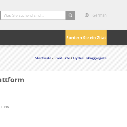
German
search
Fordern Sie ein Zitat
Startseite
/
Produkte
/
Hydraulikaggregate
attform
CHINA