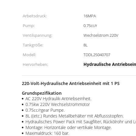
Arbeitsdruck:
16MPA
Pump:
0.75cc/r
Ventilspannung:
Wechselstrom 220V
Tankgröße:
8L
Modell:
TDDL25040707
Hydraulische Antriebsein
Hervorheben:
220-Volt-Hydraulische Antriebseinheit mit 1 PS
Grundspezifikation
AC 220V Hydraulik-Antriebseinheit.
0.75kw 220V Wechselstrommotor
0.75cc/rgear Pumpe.
8L ((etc.) Rundes Metallbehälter mit Abflussstopfen.
Hydraulisches Power Pack mit Saugfilter, Rückölrohr und 
Montage: Horizontale oder vertikale Montage.
Maximaldruck: 160 bar.