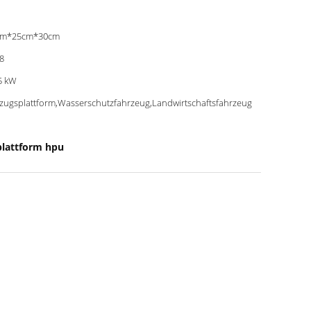
cm*25cm*30cm
8
5 kW
zugsplattform,Wasserschutzfahrzeug,Landwirtschaftsfahrzeug
plattform hpu