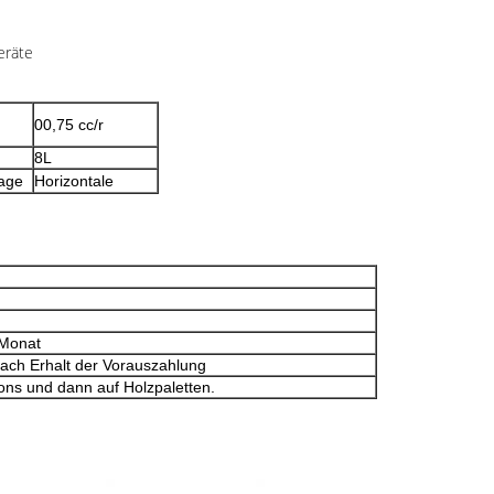
eräte
00,75 cc/r
8L
tage
Horizontale
 Monat
nach Erhalt der Vorauszahlung
tons und dann auf Holzpaletten.