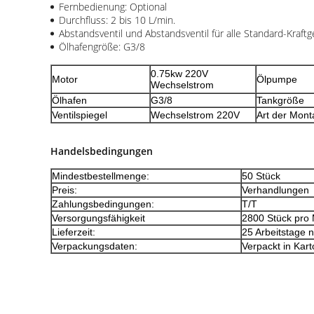
Fernbedienung: Optional
Durchfluss: 2 bis 10 L/min.
Abstandsventil und Abstandsventil für alle Standard-Kraftg
Ölhafengröße: G3/8
0.75kw 220V
Motor
Ölpumpe
Wechselstrom
Ölhafen
G3/8
Tankgröße
Ventilspiegel
Wechselstrom 220V
Art der Mon
Handelsbedingungen
Mindestbestellmenge:
50 Stück
Preis:
Verhandlungen
Zahlungsbedingungen:
T/T
Versorgungsfähigkeit
2800 Stück pro
Lieferzeit:
25 Arbeitstage 
Verpackungsdaten:
Verpackt in Kar