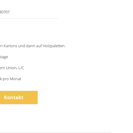
40707
in Kartons und dann auf Holzpaletten.
stage
ern Union, L/C
ck pro Monat
Kontakt