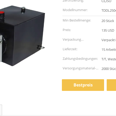
Zertifizierung:
CE,ISO
Modellnummer:
TDDL250
Min Bestellmenge:
20 Stück
Preis:
135 USD
Verpackung
Verpackt 
Informationen:
Lieferzeit:
15 Arbeit
Zahlungsbedingungen:
T/T, West
Versorgungsmaterial-
2000 Stü
Fähigkeit:
Bestpreis