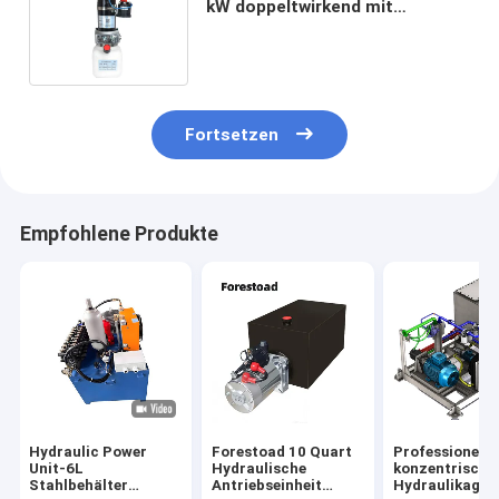
kW doppeltwirkend mit
Zahnradpumpe für
Palettenhubwagen
Fortsetzen
Empfohlene Produkte
Hydraulic Power
Forestoad 10 Quart
Professionelle
Unit-6L
Hydraulische
konzentrische
Stahlbehälter
Antriebseinheit
Hydraulikaggr