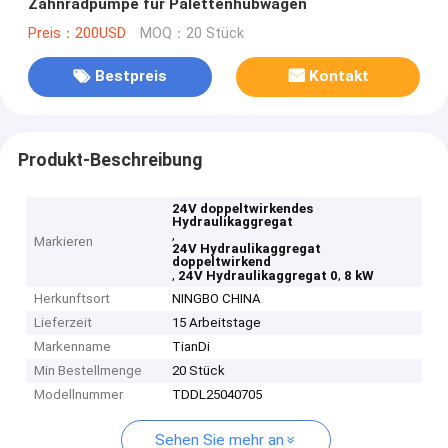
Zahnradpumpe für Palettenhubwagen
Preis：200USD
MOQ：20 Stück
Bestpreis
Kontakt
Produkt-Beschreibung
24V doppeltwirkendes
Hydraulikaggregat
,
Markieren
24V Hydraulikaggregat
doppeltwirkend
,
,
24V Hydraulikaggregat 0
8 kW
Herkunftsort
NINGBO CHINA
Lieferzeit
15 Arbeitstage
Markenname
TianDi
Min Bestellmenge
20 Stück
Modellnummer
TDDL25040705
Sehen Sie mehr an