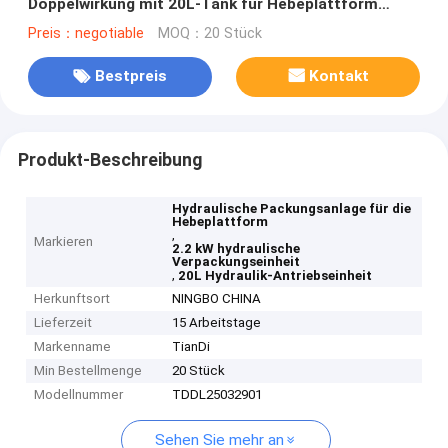
Doppelwirkung mit 20L-Tank für Hebeplattform
Hydraulikpressen
Preis：negotiable
MOQ：20 Stück
Bestpreis
Kontakt
Produkt-Beschreibung
Hydraulische Packungsanlage für die
Hebeplattform
,
Markieren
2.2 kW hydraulische
Verpackungseinheit
,
20L Hydraulik-Antriebseinheit
Herkunftsort
NINGBO CHINA
Lieferzeit
15 Arbeitstage
Markenname
TianDi
Min Bestellmenge
20 Stück
Modellnummer
TDDL25032901
Sehen Sie mehr an