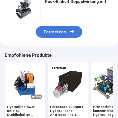
Pack-Einheit Doppelwirkung mit
20L-Tank für Hebeplattform
Hydraulikpressen
Fortsetzen
Empfohlene Produkte
Hydraulic Power
Forestoad 10 Quart
Professionelle
Unit-6L
Hydraulische
konzentrische
Stahlbehälter
Antriebseinheit
Hydraulikaggr