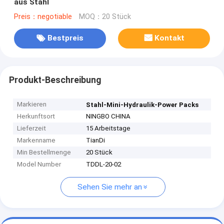
aus Stahl
Preis：negotiable
MOQ：20 Stück
Bestpreis
Kontakt
Produkt-Beschreibung
Markieren
Stahl-Mini-Hydraulik-Power Packs
Herkunftsort
NINGBO CHINA
Lieferzeit
15 Arbeitstage
Markenname
TianDi
Min Bestellmenge
20 Stück
Model Number
TDDL-20-02
Sehen Sie mehr an