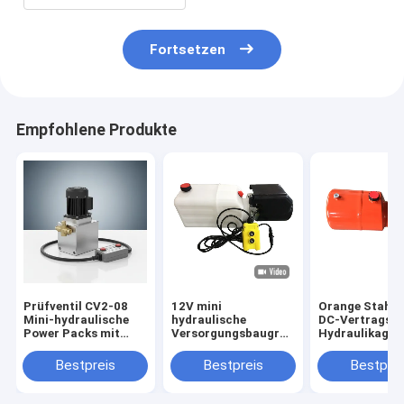
Fortsetzen
Empfohlene Produkte
Prüfventil CV2-08
12V mini
Orange Stahlt
Mini-hydraulische
hydraulische
DC-Vertrags-
Power Packs mit
Versorgungsbaugruppen
Hydraulikaggr
Fernbedienung mit 4
DCs 1.6kw
für Dump-Anh
Meter 2 Knopf
Bestpreis
Bestpreis
Bestprei
geeignet für mobile
Geräte und
hydraulische