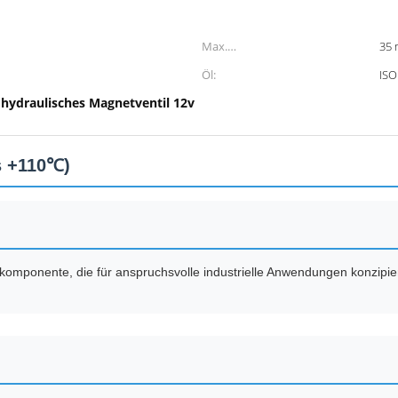
Max.
35 
Strömungsgeschwindigkeit:
Öl:
ISO
hydraulisches Magnetventil 12v
,
s +110℃)
komponente, die für anspruchsvolle industrielle Anwendungen konzipier