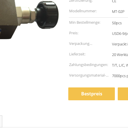
Zertifizierung:
CE
Modellnummer:
MT-02P
Min Bestellmenge:
50pcs
Preis:
USD6-9/p
Verpackung
Verpackt 
Informationen:
Lieferzeit:
20 Werkt
Zahlungsbedingungen:
T/T, L/C,
Versorgungsmaterial-
7000pcs 
Fähigkeit:
Bestpreis