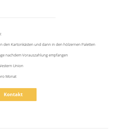
c
in den Kartonkästen und dann in den hölzernen Paletten
age nachdem Vorauszahlung empfangen
 Western Union
pro Monat
Kontakt