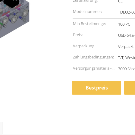
Zertifizierung:
CE
Modellnummer:
TDEOZ-0
Min Bestellmenge:
100 PC
Preis:
USD 64.5-
Verpackung
Verpackt 
Informationen:
Zahlungsbedingungen:
T/T, West
Versorgungsmaterial-
7000 Sät
Fähigkeit:
Bestpreis