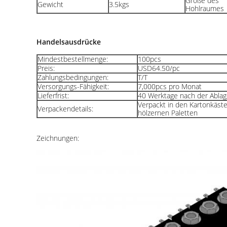
Größe des
Gewicht
3.5kgs
Hohlraumes
Handelsausdrücke
Mindestbestellmenge:
100pcs
Preis:
USD64.50/pc
Zahlungsbedingungen:
T/T
Versorgungs-Fähigkeit:
7,000pcs pro Monat
Lieferfrist:
40 Werktage nach der Ablag
Verpackt in den Kartonkäst
Verpackendetails:
hölzernen Paletten
Zeichnungen: