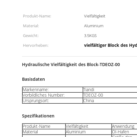
Produkt-Name:
Vielfältigkeit
Material:
Aluminium
Gewicht:
3.5KGS
vielfältiger Block des Hy
Hervorheben:
Hydraulische Vielfältigkeit des Block-TDEOZ-00
Basisdaten
Markenname:
Tiandi
Vorbildliches Number:
TDEOZ-00
Ursprungsort:
China
Spezifikationen
Produkt-Name
Vielfältigkeit
Anwendung
Material
Aluminium
Öl-Hafen