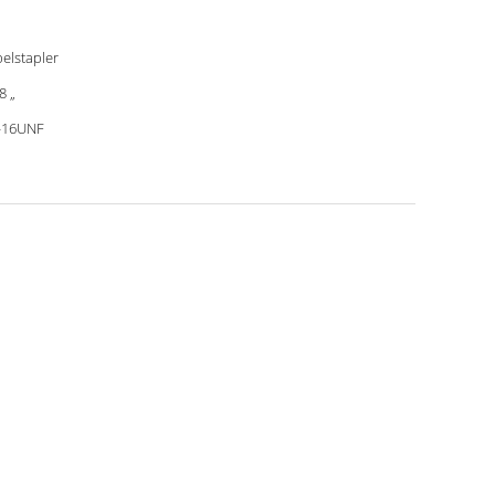
elstapler
8 „
-16UNF