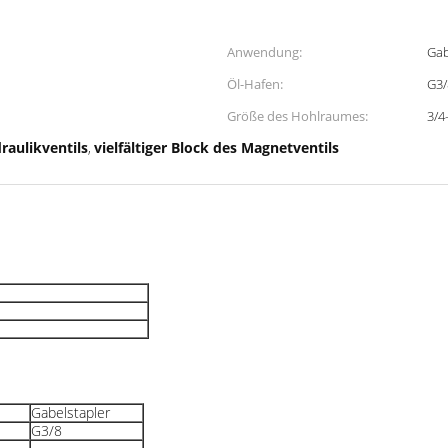
Anwendung:
Gab
Öl-Hafen:
G3/
Größe des Hohlraumes:
3/4
draulikventils
vielfältiger Block des Magnetventils
,
Gabelstapler
G3/8