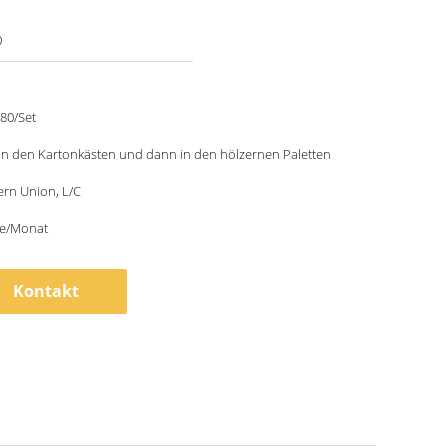
0
80/Set
in den Kartonkästen und dann in den hölzernen Paletten
ern Union, L/C
ze/Monat
Kontakt