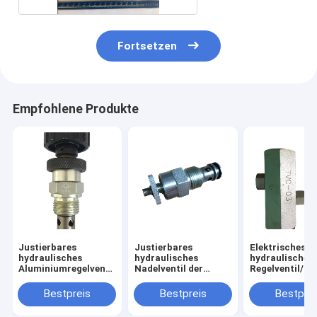
Fortsetzen
Empfohlene Produkte
Justierbares
Justierbares
Elektrisches
hydraulisches
hydraulisches
hydraulisches 
Aluminiumregelventil
Nadelventil der
Regelventil/hy
mit
Patronen-NV2-12
Druckregelvent
Gegenströmungs-
für Industrie-
Bestpreis
Bestpreis
Bestprei
Kontrolle
Hydraulikaggregat