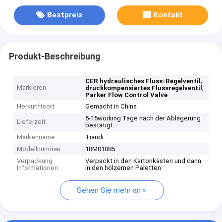
Bestpreis
Kontakt
Produkt-Beschreibung
,
CER hydraulisches Fluss-Regelventil
Markieren
,
druckkompensiertes Flussregelventil
Parker Flow Control Valve
Herkunftsort
Gemacht in China
5-15working Tage nach der Ablagerung
Lieferzeit
bestätigt
Markenname
Tiandi
Modellnummer
18M01085
Verpackung
Verpackt in den Kartonkästen und dann
Informationen
in den hölzernen Paletten
Sehen Sie mehr an