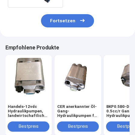
Fortsetzen
Empfohlene Produkte
Handels-12vdc
CER anerkannter Öl-
BKP0.5B0-D-0
Hydraulikpumpen,
Gang-
0.5cc/r Gang
landwirtschaftliche
Hydraulikpumpen für
Hydraulikpump
Hebels-Pumpe
hydraulische
Mini Hydraulic
hydraulisch
Versorgungsbaugruppe
Power Pack Un
Bestpreis
Bestpreis
Bestprei
160-270 Max
Pressure/Stange